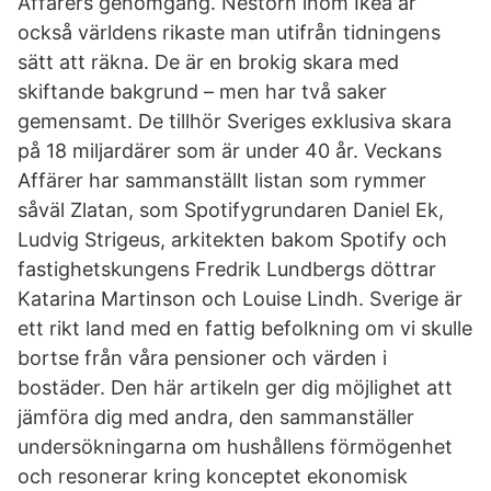
Affärers genomgång. Nestorn inom Ikea är
också världens rikaste man utifrån tidningens
sätt att räkna. De är en brokig skara med
skiftande bakgrund – men har två saker
gemensamt. De tillhör Sveriges exklusiva skara
på 18 miljardärer som är under 40 år. Veckans
Affärer har sammanställt listan som rymmer
såväl Zlatan, som Spotifygrundaren Daniel Ek,
Ludvig Strigeus, arkitekten bakom Spotify och
fastighetskungens Fredrik Lundbergs döttrar
Katarina Martinson och Louise Lindh. Sverige är
ett rikt land med en fattig befolkning om vi skulle
bortse från våra pensioner och värden i
bostäder. Den här artikeln ger dig möjlighet att
jämföra dig med andra, den sammanställer
undersökningarna om hushållens förmögenhet
och resonerar kring konceptet ekonomisk