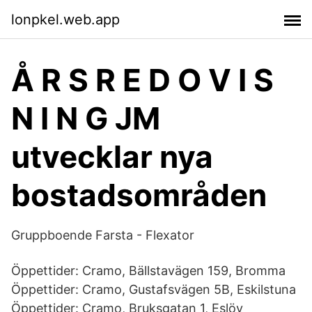
lonpkel.web.app
Å R S R E D O V I S
N I N G JM
utvecklar nya
bostadsområden
Gruppboende Farsta - Flexator
Öppettider: Cramo, Bällstavägen 159, Bromma
Öppettider: Cramo, Gustafsvägen 5B, Eskilstuna
Öppettider: Cramo, Bruksgatan 1, Eslöv