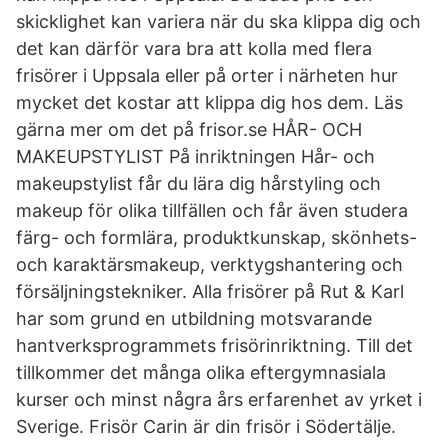
skicklighet kan variera när du ska klippa dig och
det kan därför vara bra att kolla med flera
frisörer i Uppsala eller på orter i närheten hur
mycket det kostar att klippa dig hos dem. Läs
gärna mer om det på frisor.se HÅR- OCH
MAKEUPSTYLIST På inriktningen Hår- och
makeupstylist får du lära dig hårstyling och
makeup för olika tillfällen och får även studera
färg- och formlära, produktkunskap, skönhets-
och karaktärsmakeup, verktygshantering och
försäljningstekniker. Alla frisörer på Rut & Karl
har som grund en utbildning motsvarande
hantverksprogrammets frisörinriktning. Till det
tillkommer det många olika eftergymnasiala
kurser och minst några års erfarenhet av yrket i
Sverige. Frisör Carin är din frisör i Södertälje.