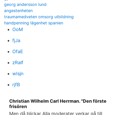
georg andersson lund
angestenheten
traumamedveten omsorg utbildning
handpenning lägenhet spanien
OoM
fjJa
OfaE
zRalf
wIsjn
rjfB
Christian Wilhelm Carl Herrman. "Den förste
frisören
Men då blickar Alla moderater verkar gå till