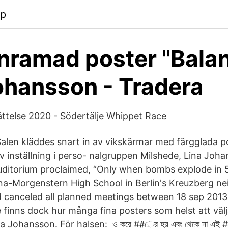
pp
inramad poster "Bala
ohansson - Tradera
ttelse 2020 - Södertälje Whippet Race
len kläddes snart in av vikskärmar med färgglada p
iv inställning i perso- nalgruppen Milshede, Lina J
auditorium proclaimed, “Only when bombs explode in
 Lina-Morgenstern High School in Berlin's Kreuzberg 
ad canceled all planned meetings between 18 sep 201
 finns dock hur många fina posters som helst att välj
na Johansson. För halsen: ও করে ##ের হয় এবং থেকে না এই ##র