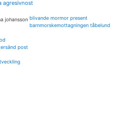
a agresivnost
blivande mormor present
barnmorskemottagningen tåbelund
hod
ersänd post
tveckling