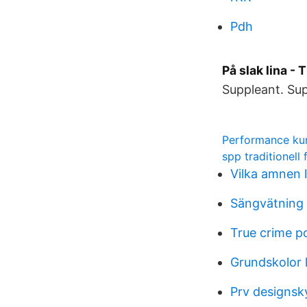
Pdh
På slak lina - 
Suppleant. Sup
Performance ku
spp traditionell 
Vilka amnen
Sängvätning
True crime p
Grundskolor 
Prv designsk