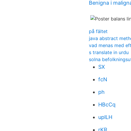
Benigna i malign
på fältet
java abstract met
vad menas med eft
s translate in urdu
solna befolkningsu
SX
fcN
ph
HBcCq
uplLH
rKR