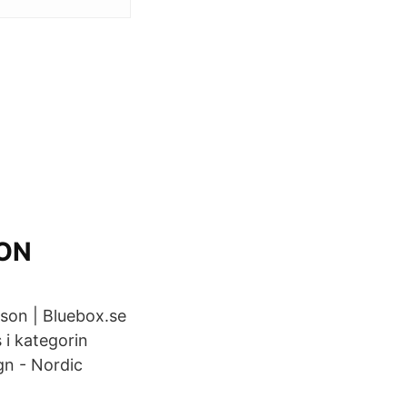
ON
sson | Bluebox.se
 i kategorin
ign - Nordic