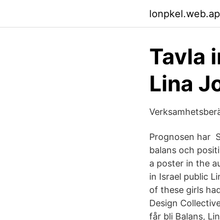
lonpkel.web.a
Tavla 
Lina J
Verksamhetsberä
Prognosen har Sa
balans och posit
a poster in the 
in Israel public
of these girls h
Design Collective
får bli Balans, Li