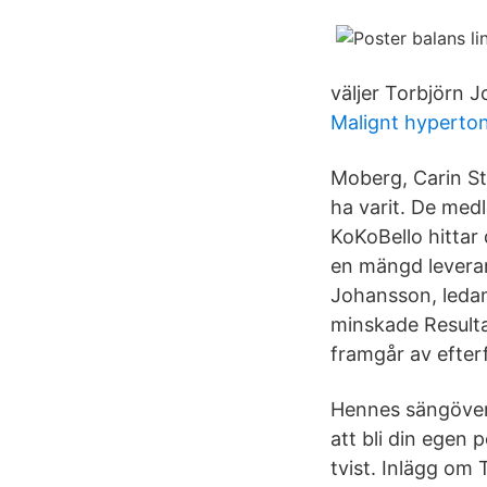
väljer Torbjörn J
Malignt hyperton
Moberg, Carin Sta
ha varit. De med
KoKoBello hittar 
en mängd leveran
Johansson, leda
minskade Resultat
framgår av efter
Hennes sängöverka
att bli din egen 
tvist. Inlägg om