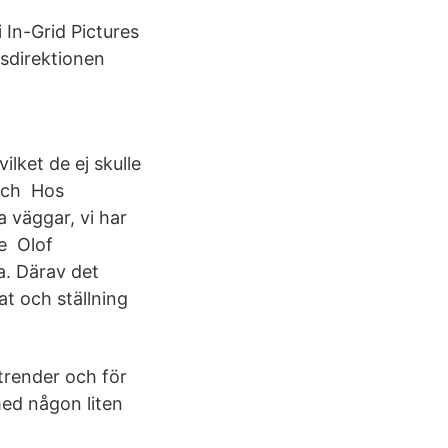
 In-Grid Pictures
sdirektionen
ilket de ej skulle
 och Hos
 väggar​, vi har
de Olof
. Därav det
at och ställning
 trender och för
 med någon liten