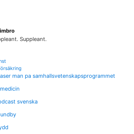
Timbro
pleant. Suppleant.
nst
försäkring
 laser man pa samhallsvetenskapsprogrammet
 medicin
odcast svenska
lundby
ydd