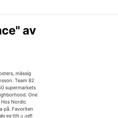
nce" av
osters, mässig
ohansson. Team 82
 50 supermarkets
neighborhood. One
3 Hos Nordic
a på. Favoriten
 করা তিনি এ একটি