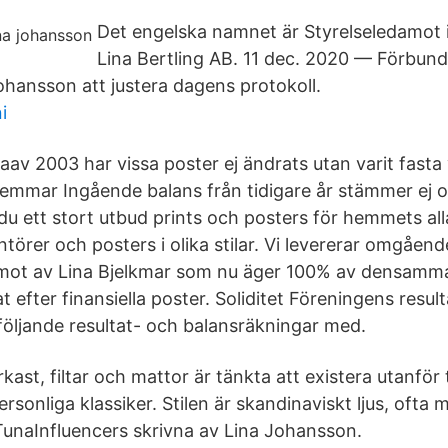
Det engelska namnet är Styrelseledamot i
Lina Bertling AB. 11 dec. 2020 — Förbund
ohansson att justera dagens protokoll.
i
av 2003 har vissa poster ej ändrats utan varit fasta v
lemmar Ingående balans från tidigare år stämmer ej
du ett stort utbud prints och posters för hemmets alla
törer och posters i olika stilar. Vi levererar omgåen
mot av Lina Bjelkmar som nu äger 100% av densamma
 efter finansiella poster. Soliditet Föreningens result
följande resultat- och balansräkningar med.
st, filtar och mattor är tänkta att existera utanför
personliga klassiker. Stilen är skandinaviskt ljus, ofta
 TunaInfluencers skrivna av Lina Johansson.