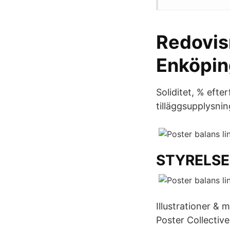
Redovis
Enköpi
Soliditet, % efte
tilläggsupplysnin
STYRELSE
Illustrationer & 
Poster Collective